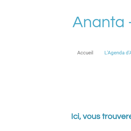
Passer
au
Ananta 
contenu
principal
Accueil
L'Agenda d'
Ici, vous trouver