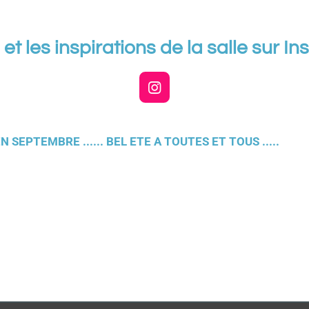
 et les inspirations de la salle sur I
I
n
s
t
EN SEPTEMBRE ...... BEL ETE A TOUTES ET TOUS .....
a
g
r
a
m