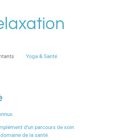
laxation
ntants
Yoga & Santé
é
onnus.
complément d'un parcours de soin
 domaine de la santé.