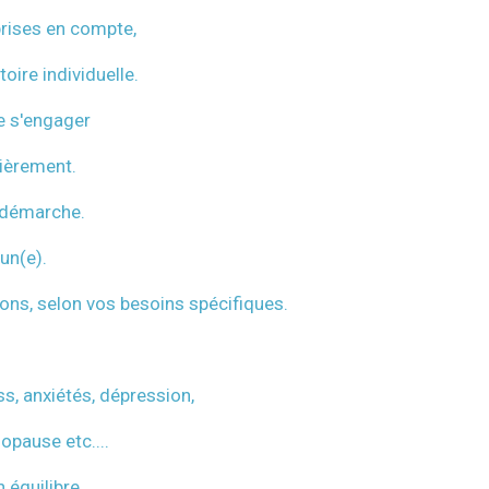
prises en compte,
oire individuelle.
de s'engager
lièrement.
e démarche.
un(e).
tions, selon vos besoins spécifiques.
ss, anxiétés, dépression,
opause etc....
 équilibre.