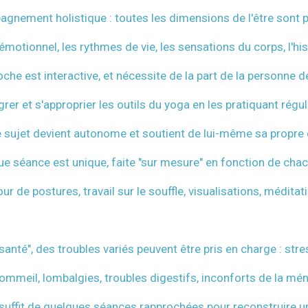
gnement holistique : toutes les dimensions de l'être sont 
émotionnel,
les rythmes de vie, les sensations du corps, l'hist
che est interactive, et nécessite de la part de la personne 
grer et s'approprier les outils du yoga en les pratiquant régu
e sujet devient autonome et soutient de lui-même sa propr
e séance est unique, faite "sur mesure" en fonction de chac
r de postures, travail sur le souffle, visualisations, médita
 santé", des troubles variés peuvent être pris en charge : stre
ommeil, lombalgies, troubles digestifs, inconforts de la mén
l suffit de quelques séances rapprochées pour reconstruire un